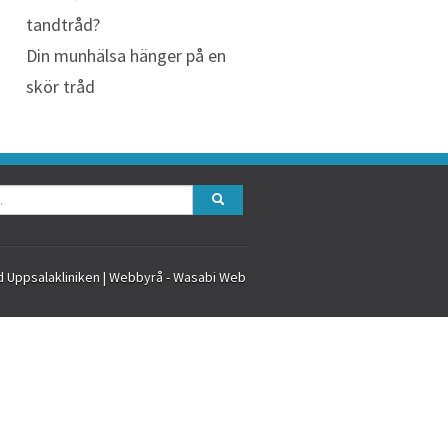
tandtråd?
Din munhälsa hänger på en
skör tråd
d Uppsalakliniken |
Webbyrå - Wasabi Web