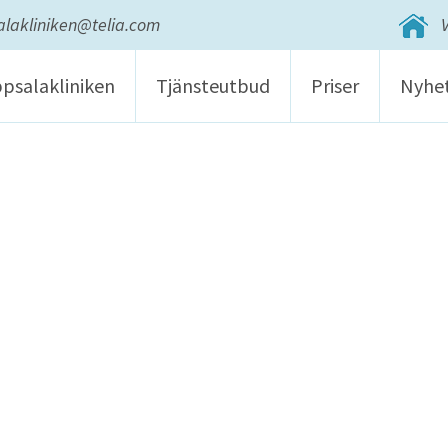
lakliniken@telia.com
psalakliniken
Tjänsteutbud
Priser
Nyhe