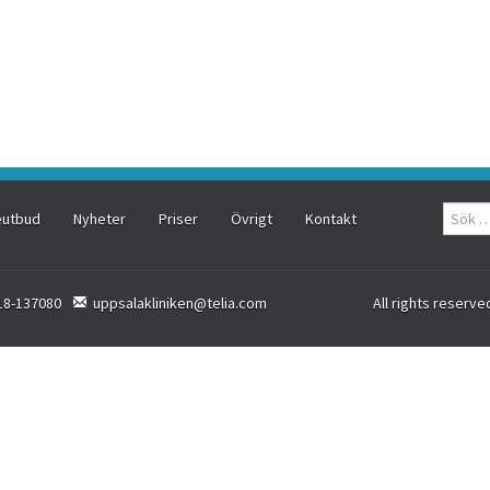
eutbud
Nyheter
Priser
Övrigt
Kontakt
18-137080
uppsalakliniken@telia.com
All rights reserve