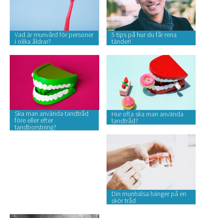
Vad är munvård för personer
5 tips på hur du får rena
i olika åldrar?
tänder!
Ska man använda tandtråd
Hur ofta ska man använda
före eller efter
tandtråd?
tandborstning?
Din munhälsa hänger på en
skör tråd