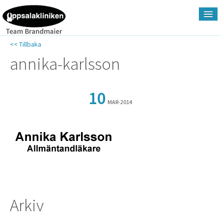
<< Tillbaka
Hem
annika-karlsson
Om Uppsalakliniken
10
MAR-2014
Tjänsteutbud
Priser
Nyheter
Arkiv
Kontakt