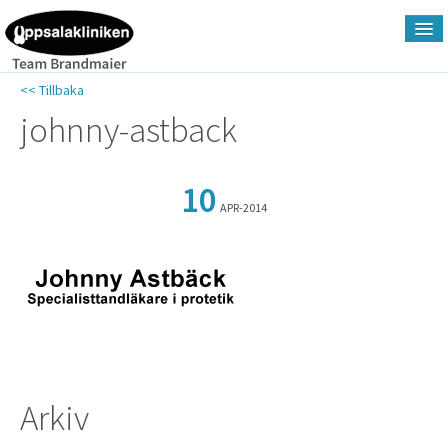
<< Tillbaka
Hem
johnny-astback
Om Uppsalakliniken
10
APR-2014
Tjänsteutbud
Priser
Nyheter
Arkiv
Kontakt