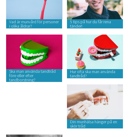
Vad är munvård för personer
5 tips på hur du får rena
i olika åldrar?
tänder!
Ska man använda tandtråd
Hur ofta ska man använda
före eller efter
tandtråd?
tandborstning?
Din munhälsa hänger på en
skör tråd