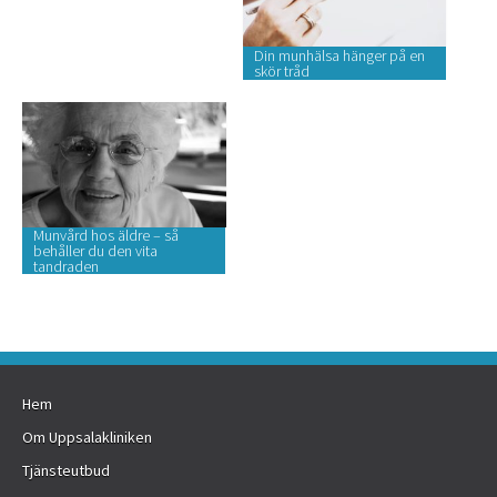
Din munhälsa hänger på en
skör tråd
Munvård hos äldre – så
behåller du den vita
tandraden
Hem
Om Uppsalakliniken
Tjänsteutbud