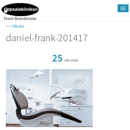
<< Tillbaka
Hem
daniel-frank-201417
Om Uppsalakliniken
25
JAN-2018
Tjänsteutbud
Priser
Nyheter
Kontakt