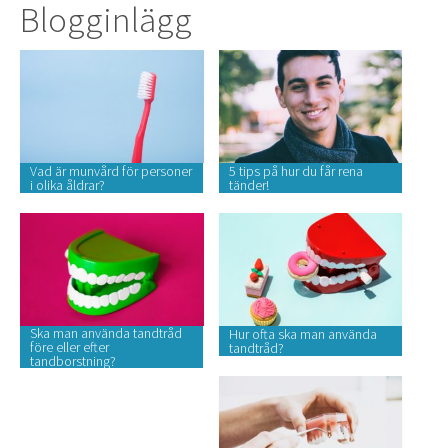
Blogginlägg
Vad är munvård för personer
5 tips på hur du får rena
i olika åldrar?
tänder!
Ska man använda tandtråd
Hur ofta ska man använda
före eller efter
tandtråd?
tandborstning?